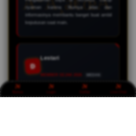
nyaman karena fiturnya jelas dan
informasinya membantu banget buat ambil
keputusan saat main.
Lestari
D
MEMBER SEJAK 2026
MEDAN
Bonus
Login
Daftar
Live Chat
Sejauh ini main di NUSA22 terasa aman
dan fleksibel apalagi bisa diakses dari HP
jadi dimanapun saya tetap bisa menikmati
permainan tanpa kendala.