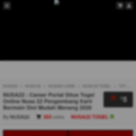
NUSA22
NUSA 22
NUSA22 LOGIN
NUSA 22 TOGEL
TOTO TOGEL
NUSA22 : Career Portal Situs Togel
5
$
Online Nusa 22 Pengembang Karir
Bermain Slot Mudah Menang 2026
By
NUSA22
303
sales
NUSA22 TOGEL