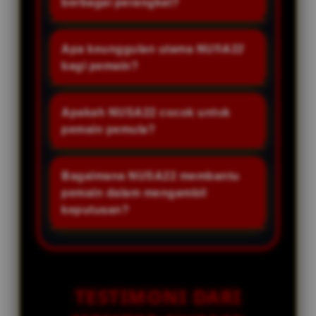
menawarkan pasaran togel yang
berbagai perangkat?
lengkap dan peluang seru kapan
Ya, NUSA22 dirancang fleksibel
saja dan dimana aja.
sehingga dapat diakses melalui
Apa keunggulan utama NUSA22
berbagai perangkat digital seperti
bagi pemain?
smartphone, tablet, dan desktop.
Keunggulan utamanya meliputi
sistem yang stabil, layanan
Apakah NUSA22 cocok untuk
responsif, serta fitur yang
pemain pemula?
membantu pemain memahami
NUSA22 menggunakan sistem
permainan dengan lebih mudah.
keamanan modern dan telah
Bagaimana NUSA22 membantu
diakui resmi, sehingga setiap
pemain dalam mengambil
transaksi dan permainan dijamin
keputusan?
aman untuk semua pemain.
NUSA22 menyediakan informasi
yang transparan dan mudah
dipahami sehingga pemain dapat
mempertimbangkan setiap
TESTIMONI DARI
peluang dengan lebih bijak.