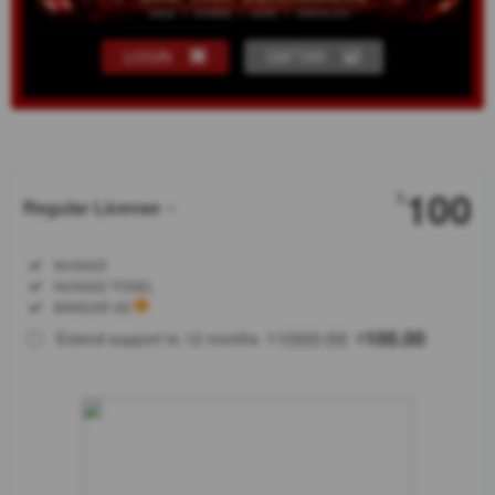
LOGIN
DAFTAR
Show More
100
$
Regular License
Regular
Included:
NUSA22
License
Included:
NUSA22 TOGEL
SELECTED
Included:
BANDAR 4D
88
$
1000.00
100.00
Extend support to 12 months
$
$
NUSA22
hadir
sebagai
usaha
hiburan toto
togel online,