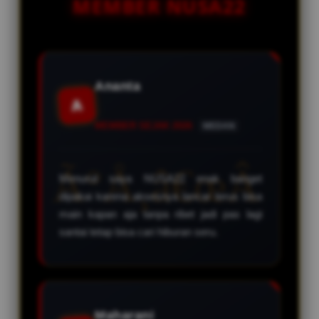
MEMBER NUSA22
Ananta
A
MEMBER SEJAK 2026
MEDAN
Menurut saya NUSA22 enak banget
dipakai karena aksesnya lancar terus bisa
main kapan aja tanpa ribet jadi pas lagi
santai tetap bisa cari hiburan seru.
Maharani