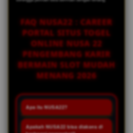
FAQ NUSA22 : CAREER
PORTAL SITUS TOGEL
ONLINE NUSA 22
PENGEMBANG KARIR
BERMAIN SLOT MUDAH
MENANG 2026
Apa itu NUSA22?
NUSA22 hadir sebagai usaha
hiburan toto togel online, yang
Apakah NUSA22 bisa diakses di