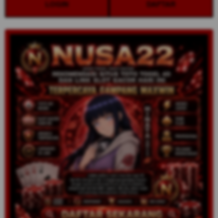
LOGIN
DAFTAR