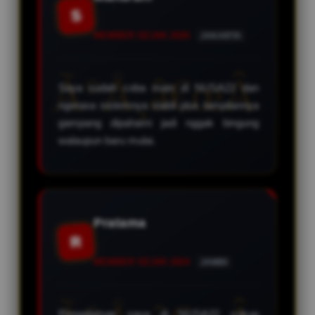
S
MEMBER SEJAK 2026
JAKARTA
Saya sudah coba main di NUSA22 dan
ngerasa sistemnya stabil plus tampilannya
gampang dipahami jadi nggak bingung
walaupun baru mulai.
Pratama
R
MEMBER SEJAK 2024
JAMBI
Pengalaman saya di NUSA22 cukup