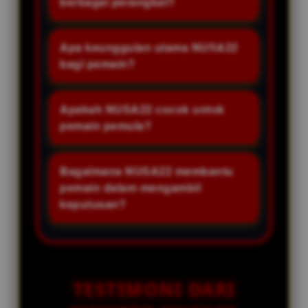
menawarkan pasaran togel yang
berbagai perangkat?
lengkap dan peluang seru kapan
Ya, NUSA22 dirancang fleksibel
saja dan dimana aja.
sehingga dapat diakses melalui
Apa keunggulan utama NUSA22
berbagai perangkat digital seperti
bagi pemain?
smartphone, tablet, dan desktop.
Keunggulan utamanya meliputi
sistem yang stabil, layanan
Apakah NUSA22 cocok untuk
responsif, serta fitur yang
pemain pemula?
membantu pemain memahami
NUSA22 menggunakan sistem
permainan dengan lebih mudah.
keamanan modern dan telah
Bagaimana NUSA22 membantu
diakui resmi, sehingga setiap
pemain dalam mengambil
transaksi dan permainan dijamin
keputusan?
aman untuk semua pemain.
NUSA22 menyediakan informasi
yang transparan dan mudah
dipahami sehingga pemain dapat
mempertimbangkan setiap
TESTIMONI DARI
peluang dengan lebih bijak.