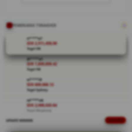
yang
menawarkan
pasaran
togel yang
lengkap dan
PEMENANG TERAKHIR
peluang
seru kapan
ri****o7
saja dan
IDR 2,511,458.00
Togel HK
dimana aja.
di****a1
V
IDR 1,839,859.42
i
Togel HK
e
vi****i9
w
IDR 609,068.12
l
Togel Sydney
i
c
re****n6
IDR 2,098,020.84
e
Togel Kingkong
n
s
UPDATE WINNER
LIVE FEED
ra****n7
e
IDR 1,130,621.74
d
Togel Bulleye