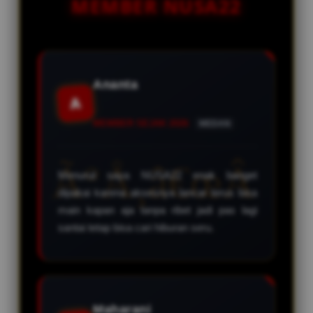
MEMBER NUSA22
Ananta
A
MEMBER SEJAK 2026
MEDAN
Menurut saya NUSA22 enak banget
dipakai karena aksesnya lancar terus bisa
main kapan aja tanpa ribet jadi pas lagi
santai tetap bisa cari hiburan seru.
Maharani