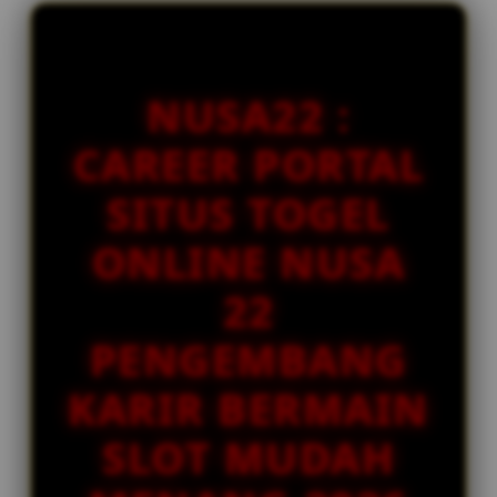
e
ba****l4
t
IDR 1,510,909.04
a
Toto Macau
i
NUSA22 :
l
re****n3
IDR 1,523,054.88
s
CAREER PORTAL
Togel Japan
di****a0
SITUS TOGEL
IDR 483,310.46
Togel Japan
ONLINE NUSA
vi****a3
IDR 932,675.38
22
Togel HK
PENGEMBANG
ka****a1
IDR 2,218,949.52
Togel Bulleye
KARIR BERMAIN
fe****i5
SLOT MUDAH
IDR 784,106.96
Togel Sydney