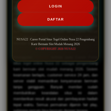
keluaran akurat. Pemain dapat menikmati berbagai
LOGIN
jenis taruhan, odds kompetitif, dan fitur prediksi
yang membantu meningkatkan peluang
DAFTAR
kemenangan. Proses daftar cepat, deposit rendah,
dan withdraw instan menjadi nilai plus utama. Bonus
new member yang melimpah dan promo harian
rutin diberikan untuk mendukung modal bermain
NUSA22 : Career Portal Situs Togel Online Nusa 22 Pengembang
member baru maupun setia.
Karir Bermain Slot Mudah Menang 2026
© COPYRIGHT 2026 NUSA22
Keunggulan
NUSA22
terletak pada Career Portal
situs togel online Nusa 22 sebagai pengembang
karir bermain slot mudah menang 2026. Sistem
keamanan berlapis, customer service 24 jam, dan
server stabil memastikan kenyamanan bermain
tanpa gangguan. Banyak member sudah
membuktikan keandalan situs ini dalam
memberikan result akurat dan pembayaran hadiah
tepat waktu. Semua permainan dijamin fair play,
sehingga pemain bisa bermain dengan tenang.