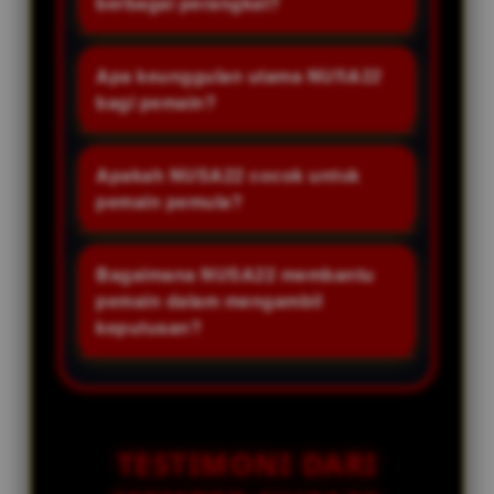
menawarkan pasaran togel yang
berbagai perangkat?
lengkap dan peluang seru kapan
Ya, NUSA22 dirancang fleksibel
saja dan dimana aja.
sehingga dapat diakses melalui
Apa keunggulan utama NUSA22
berbagai perangkat digital seperti
bagi pemain?
smartphone, tablet, dan desktop.
Keunggulan utamanya meliputi
sistem yang stabil, layanan
Apakah NUSA22 cocok untuk
responsif, serta fitur yang
pemain pemula?
membantu pemain memahami
NUSA22 menggunakan sistem
permainan dengan lebih mudah.
keamanan modern dan telah
Bagaimana NUSA22 membantu
diakui resmi, sehingga setiap
pemain dalam mengambil
transaksi dan permainan dijamin
keputusan?
aman untuk semua pemain.
NUSA22 menyediakan informasi
yang transparan dan mudah
dipahami sehingga pemain dapat
mempertimbangkan setiap
TESTIMONI DARI
peluang dengan lebih bijak.