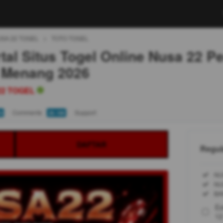
SA 22 TOGEL
TOTO TOGEL
tal Situs Togel Online Nusa 22 
 Menang 2026
2 TOGEL
Comments
Support
3
28.188
DAFTAR
Regul
Regu
Inc
NU
Inc
NUSA
NU
Inc
BA
toge
yang
Ex
dan 
12