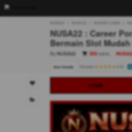
NUSA22
NUSA 22
NUSA22 LOGIN
NU
NUSA22 : Career Por
Bermain Slot Mudah
By
NUSA22
303
sales
NUSA2
5.00
Reviews
5.00
Item Details
30
stars
LOGIN