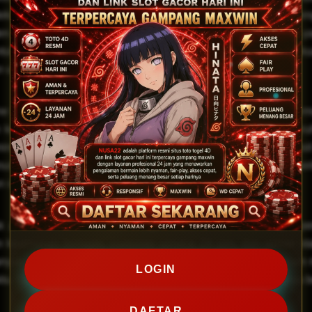
ekatan karir ini memberikan semangat bagi pemain untuk men
n. Platform ini berhasil menciptakan lingkungan bermain y
tuk semua kalangan yang mencari situs togel online berkual
n utama berkat konsep Career Portal yang modern.
ine Nusa 22 di
NUSA22
menghadirkan pengembang karir berm
eluaran akurat. Pemain dapat menikmati berbagai jenis taruha
ngkatkan peluang kemenangan. Proses daftar cepat, deposit
Bonus new member yang melimpah dan promo harian rutin dibe
 setia.
ak pada Career Portal situs togel online Nusa 22 sebagai p
keamanan berlapis, customer service 24 jam, dan server s
nyak member sudah membuktikan keandalan situs ini dalam m
LOGIN
tu. Semua permainan dijamin fair play, sehingga pemain bisa 
DAFTAR