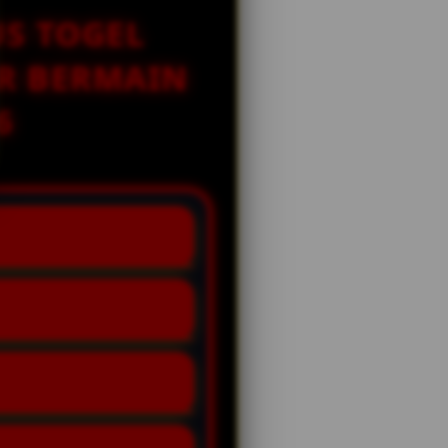
US TOGEL
R BERMAIN
6
an togel yang lengkap
ngkat digital seperti
a fitur yang membantu