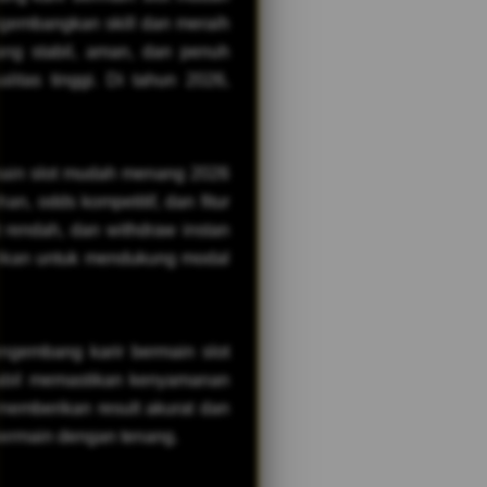
IDR 1,995,315.02
gembangkan skill dan meraih
Togel Sydney
ang stabil, aman, dan penuh
ri****o8
itas tinggi. Di tahun 2026,
IDR 1,245,110.14
Togel Sydney
re****n7
IDR 1,543,537.66
ain slot mudah menang 2026
Toto Macau
n, odds kompetitif, dan fitur
fe****i5
 rendah, dan withdraw instan
IDR 306,270.82
rikan untuk mendukung modal
Togel HK
bi****a3
IDR 799,892.78
Togel Kingkong
engembang karir bermain slot
di****a7
tabil memastikan kenyamanan
IDR 1,310,264.88
emberikan result akurat dan
Togel China
bermain dengan tenang.
fr****y4
IDR 1,801,557.00
Togel Bulleye