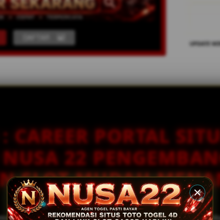
DAFTAR
UPDATE W
: CAREER PORTAL SIT
 NUSA 22 PENGEMBAN
N SLOT MUDAH MENA
eer Portal situs togel online Nusa 22 yang menjadi pengemb