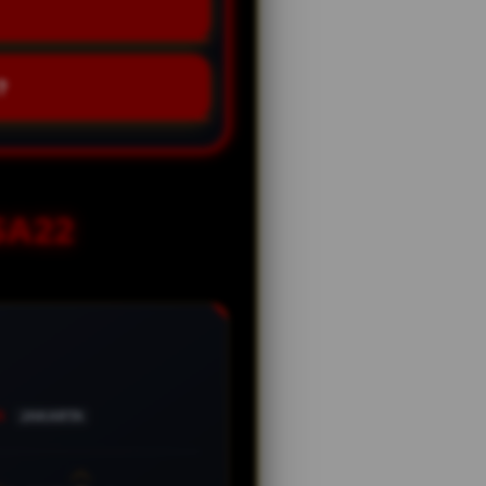
 setiap transaksi dan
usan?
hingga pemain dapat
SA22
26
JAKARTA