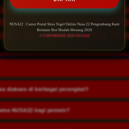
A22 : CAREER PORTAL SIT
USA 22 PENGEMBANG KARI
NUSA22 : Career Portal Situs Togel Online Nusa 22 Pengembang Karir
Bermain Slot Mudah Menang 2026
SLOT MUDAH MENANG 202
© COPYRIGHT 2026 NUSA22
 usaha hiburan toto togel online, yang menawarkan pasar
n saja dan dimana aja.
a diakses di berbagai perangkat?
 fleksibel sehingga dapat diakses melalui berbagai pera
an desktop.
tama NUSA22 bagi pemain?
meliputi sistem yang stabil, layanan responsif, sert
mainan dengan lebih mudah.